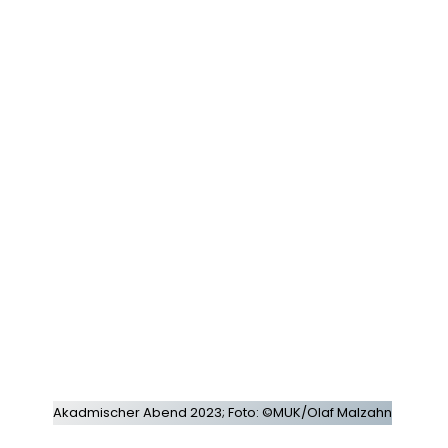
Akadmischer Abend 2023; Foto: ©MUK/Olaf Malzahn